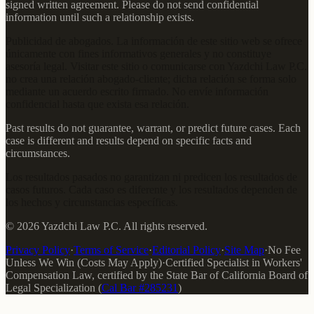
signed written agreement. Please do not send confidential
information until such a relationship exists.
Publicidad de abogados. La información de este sitio web se ofrece
únicamente con fines informativos generales y no constituye
asesoría legal. Visitar este sitio o comunicarse con Yazdchi Law P.C.
no crea una relación abogado-cliente; dicha relación se forma solo
mediante un acuerdo escrito firmado. No envíe información
confidencial hasta que exista esa relación.
Past results do not guarantee, warrant, or predict future cases. Each
case is different and results depend on specific facts and
circumstances.
Los resultados pasados no garantizan ni predicen los resultados de
casos futuros. Cada caso es diferente y los resultados dependen de
los hechos y circunstancias específicas.
©
2026
Yazdchi Law P.C.
All rights reserved.
Privacy Policy
·
Terms of Service
·
Editorial Policy
·
Site Map
·
No Fee
Unless We Win (Costs May Apply)
·
Certified Specialist in Workers'
Compensation Law
, certified by the
State Bar of California Board of
Legal Specialization
(
Cal Bar #
285231
)