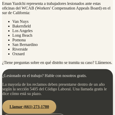
Eman Yazdchi representa a trabajadores lesionados ante estas
oficinas del WCAB (Workers' Compensation Appeals Board) en el
sur de California:
Van Nuys
Bakersfield
Los Angeles
Long Beach
Pomona
San Bernardino
Riverside
Oxnard
¿Tiene preguntas sobre en qué distrito se tramita su caso? Llámenos.
¿Lesionado en el trabajo? Hable con nosotros gratis.
La mayoría de los reclamos deben presentarse dentro de un año
según la sección 5405 del Código Laboral. Una llamada gratis le
dice cómo está su plazo.
Llamar
(661) 273-1780