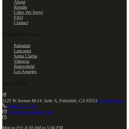
About
Results
Cities We Serve
FAQ
Contact
Areas We Serve
Palmdale
Lancaster
Santa Clarita
Valencia
Bakersfield
Los Angeles
Our Office
1125 W Avenue M-14, Suite A, Palmdale, CA 93551
Get Directions
(661) 273-1780
service@yazdchilaw.com
Mon to Fri:
8:30 AM to 5:00 PM