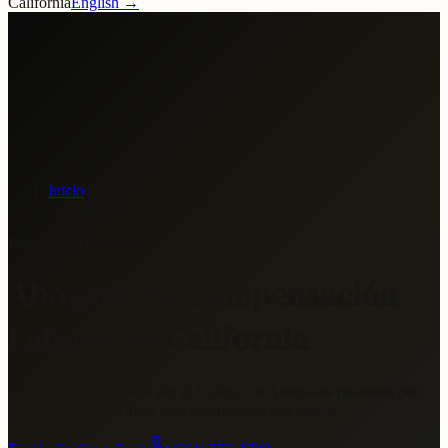
California
English →
Inicio
Compensación Laboral
Especialista Certificado
Abogado de Compensación
Laboral en California
Especialista certificado por el Colegio de Abogados peleando por
los beneficios máximos para trabajadores lesionados.