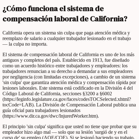
¿Cómo funciona el sistema de
compensación laboral de California?
California opera un sistema sin culpa que paga atención médica y
reemplazo de salario a cualquier trabajador lesionado en el trabajo
— la culpa no importa.
El sistema de compensación laboral de California es uno de los más
antiguos y completos del país. Establecido en 1913, fue diseñado
como un acuerdo histórico entre trabajadores y empleadores: los
trabajadores renuncian a su derecho a demandar a sus empleadores
por negligencia (con limitadas excepciones), a cambio de un sistema
'sin culpa' que garantiza atención médica y compensación rápida por
lesiones laborales. Este sistema está codificado en la División 4 del
Código Laboral de California, secciones §3200 a §6002
(https://leginfo.legislature.ca.gov/faces/codesTOCSelected.xhtml?
tocCode=LAB). La División de Compensación Laboral publica una
guía oficial para trabajadores lesionados
(https://www.dir.ca.gov/dwc/InjuredWorker.htm).
El principio 'sin culpa' significa que usted no tiene que probar que su
empleador hizo algo mal — solo que su lesión 'surgió de y en el
curso de' su empleo (AOE/COE). Si se lesionó haciendo su trabajo,