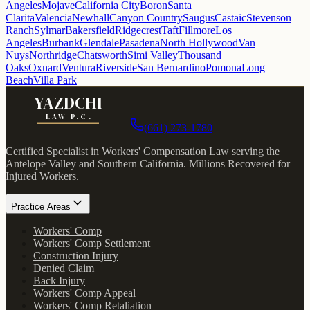
Angeles
Mojave
California City
Boron
Santa
Clarita
Valencia
Newhall
Canyon Country
Saugus
Castaic
Stevenson
Ranch
Sylmar
Bakersfield
Ridgecrest
Taft
Fillmore
Los
Angeles
Burbank
Glendale
Pasadena
North Hollywood
Van
Nuys
Northridge
Chatsworth
Simi Valley
Thousand
Oaks
Oxnard
Ventura
Riverside
San Bernardino
Pomona
Long
Beach
Villa Park
YAZDCHI
LAW P.C.
(661) 273-1780
Certified Specialist in Workers' Compensation Law serving the
Antelope Valley and Southern California.
Millions Recovered for
Injured Workers
.
Practice Areas
Workers' Comp
Workers' Comp Settlement
Construction Injury
Denied Claim
Back Injury
Workers' Comp Appeal
Workers' Comp Retaliation