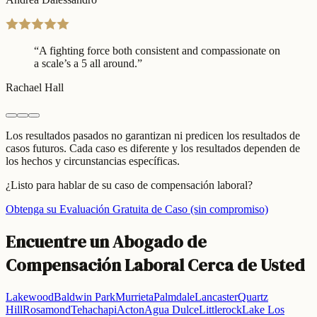
“
A fighting force both consistent and compassionate on
a scale’s a 5 all around.
”
Rachael Hall
Los resultados pasados no garantizan ni predicen los resultados de
casos futuros. Cada caso es diferente y los resultados dependen de
los hechos y circunstancias específicas.
¿Listo para hablar de su caso de compensación laboral?
Obtenga su Evaluación Gratuita de Caso (sin compromiso)
Encuentre un
Abogado de
Compensación Laboral
Cerca de Usted
Lakewood
Baldwin Park
Murrieta
Palmdale
Lancaster
Quartz
Hill
Rosamond
Tehachapi
Acton
Agua Dulce
Littlerock
Lake Los