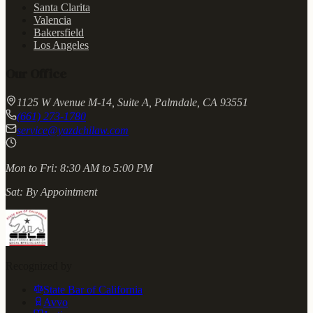
Santa Clarita
Valencia
Bakersfield
Los Angeles
Our Office
1125 W Avenue M-14, Suite A, Palmdale, CA 93551
(661) 273-1780
service@yazdchilaw.com
Mon to Fri:
8:30 AM to 5:00 PM
Sat:
By Appointment
Recognized by
State Bar of California
Avvo