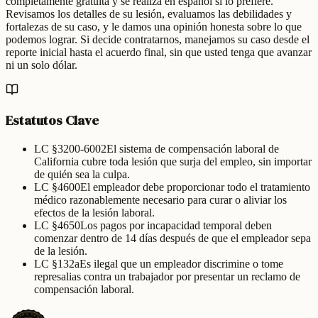
completamente gratuita y se realiza en español si lo prefiere.
Revisamos los detalles de su lesión, evaluamos las debilidades y
fortalezas de su caso, y le damos una opinión honesta sobre lo que
podemos lograr. Si decide contratarnos, manejamos su caso desde el
reporte inicial hasta el acuerdo final, sin que usted tenga que avanzar
ni un solo dólar.
Estatutos Clave
LC §3200-6002
El sistema de compensación laboral de
California cubre toda lesión que surja del empleo, sin importar
de quién sea la culpa.
LC §4600
El empleador debe proporcionar todo el tratamiento
médico razonablemente necesario para curar o aliviar los
efectos de la lesión laboral.
LC §4650
Los pagos por incapacidad temporal deben
comenzar dentro de 14 días después de que el empleador sepa
de la lesión.
LC §132a
Es ilegal que un empleador discrimine o tome
represalias contra un trabajador por presentar un reclamo de
compensación laboral.
F
O
C
R
A
A
L
B
I
F
E
O