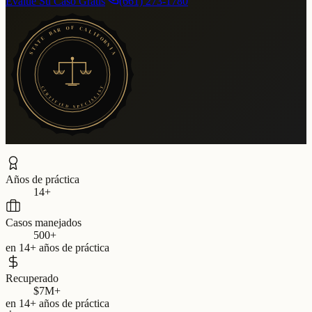
Evalúe Su Caso Gratis
(661) 273-1780
F
O
C
R
A
A
L
B
I
F
E
O
T
R
N
A
T
I
A
S
T
C
E
S
R
I
T
L
A
I
F
I
C
I
E
E
D
P
S
Años de práctica
14+
Casos manejados
500+
en 14+ años de práctica
Recuperado
$7M+
en 14+ años de práctica