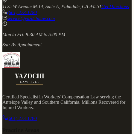
1125 W Avenue M-14, Suite A, Palmdale, CA 93551
Get Directions
(661) 273-1780
service@yazdchilaw.com
Mon to Fri:
8:30 AM to 5:00 PM
Sat:
By Appointment
YAZDCHI
LAW P.C.
Certified Specialist in Workers' Compensation Law serving the
Antelope Valley and Southern California.
Millions Recovered for
Injured Workers
.
(661) 273-1780
Practice Areas