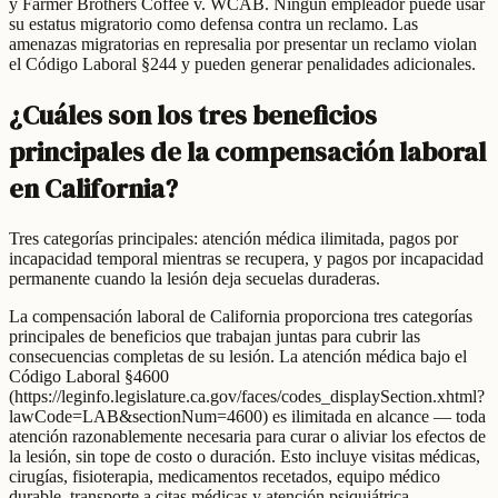
y Farmer Brothers Coffee v. WCAB. Ningún empleador puede usar
su estatus migratorio como defensa contra un reclamo. Las
amenazas migratorias en represalia por presentar un reclamo violan
el Código Laboral §244 y pueden generar penalidades adicionales.
¿Cuáles son los tres beneficios
principales de la compensación laboral
en California?
Tres categorías principales: atención médica ilimitada, pagos por
incapacidad temporal mientras se recupera, y pagos por incapacidad
permanente cuando la lesión deja secuelas duraderas.
La compensación laboral de California proporciona tres categorías
principales de beneficios que trabajan juntas para cubrir las
consecuencias completas de su lesión. La atención médica bajo el
Código Laboral §4600
(https://leginfo.legislature.ca.gov/faces/codes_displaySection.xhtml?
lawCode=LAB&sectionNum=4600) es ilimitada en alcance — toda
atención razonablemente necesaria para curar o aliviar los efectos de
la lesión, sin tope de costo o duración. Esto incluye visitas médicas,
cirugías, fisioterapia, medicamentos recetados, equipo médico
durable, transporte a citas médicas y atención psiquiátrica