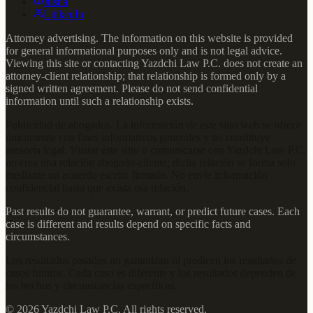
Justia
LinkedIn
Attorney advertising. The information on this website is provided
for general informational purposes only and is not legal advice.
Viewing this site or contacting Yazdchi Law P.C. does not create an
attorney-client relationship; that relationship is formed only by a
signed written agreement. Please do not send confidential
information until such a relationship exists.
Publicidad de abogados. La información de este sitio web se ofrece
únicamente con fines informativos generales y no constituye
asesoría legal. Visitar este sitio o comunicarse con Yazdchi Law P.C.
no crea una relación abogado-cliente; dicha relación se forma solo
mediante un acuerdo escrito firmado. No envíe información
confidencial hasta que exista esa relación.
Past results do not guarantee, warrant, or predict future cases. Each
case is different and results depend on specific facts and
circumstances.
Los resultados pasados no garantizan ni predicen los resultados de
casos futuros. Cada caso es diferente y los resultados dependen de
los hechos y circunstancias específicas.
©
2026
Yazdchi Law P.C.
All rights reserved.