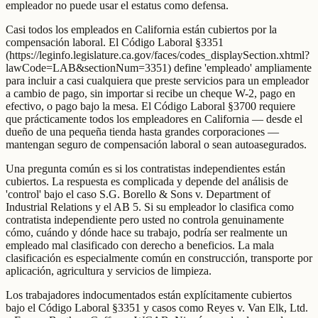
empleador no puede usar el estatus como defensa.
Casi todos los empleados en California están cubiertos por la
compensación laboral. El Código Laboral §3351
(https://leginfo.legislature.ca.gov/faces/codes_displaySection.xhtml?
lawCode=LAB&sectionNum=3351) define 'empleado' ampliamente
para incluir a casi cualquiera que preste servicios para un empleador
a cambio de pago, sin importar si recibe un cheque W-2, pago en
efectivo, o pago bajo la mesa. El Código Laboral §3700 requiere
que prácticamente todos los empleadores en California — desde el
dueño de una pequeña tienda hasta grandes corporaciones —
mantengan seguro de compensación laboral o sean autoasegurados.
Una pregunta común es si los contratistas independientes están
cubiertos. La respuesta es complicada y depende del análisis de
'control' bajo el caso S.G. Borello & Sons v. Department of
Industrial Relations y el AB 5. Si su empleador lo clasifica como
contratista independiente pero usted no controla genuinamente
cómo, cuándo y dónde hace su trabajo, podría ser realmente un
empleado mal clasificado con derecho a beneficios. La mala
clasificación es especialmente común en construcción, transporte por
aplicación, agricultura y servicios de limpieza.
Los trabajadores indocumentados están explícitamente cubiertos
bajo el Código Laboral §3351 y casos como Reyes v. Van Elk, Ltd.