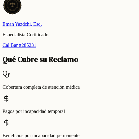
T
R
N
A
T
I
S
A
T
C
E
S
R
I
T
L
A
I
F
I
C
I
E
E
D
P
S
Eman Yazdchi, Esq.
Especialista Certificado
Cal Bar #285231
Qué Cubre su Reclamo
Cobertura completa de atención médica
Pagos por incapacidad temporal
Beneficios por incapacidad permanente