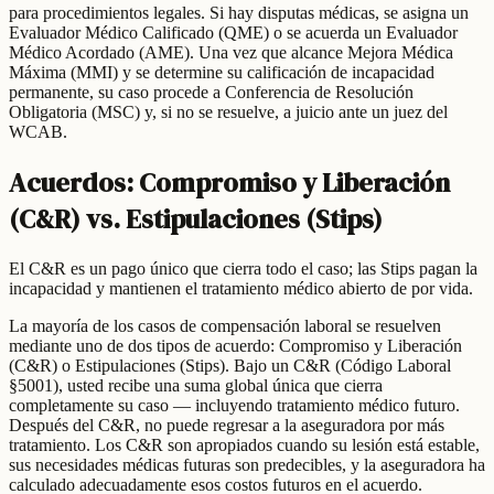
para procedimientos legales. Si hay disputas médicas, se asigna un
Evaluador Médico Calificado (QME) o se acuerda un Evaluador
Médico Acordado (AME). Una vez que alcance Mejora Médica
Máxima (MMI) y se determine su calificación de incapacidad
permanente, su caso procede a Conferencia de Resolución
Obligatoria (MSC) y, si no se resuelve, a juicio ante un juez del
WCAB.
Acuerdos: Compromiso y Liberación
(C&R) vs. Estipulaciones (Stips)
El C&R es un pago único que cierra todo el caso; las Stips pagan la
incapacidad y mantienen el tratamiento médico abierto de por vida.
La mayoría de los casos de compensación laboral se resuelven
mediante uno de dos tipos de acuerdo: Compromiso y Liberación
(C&R) o Estipulaciones (Stips). Bajo un C&R (Código Laboral
§5001), usted recibe una suma global única que cierra
completamente su caso — incluyendo tratamiento médico futuro.
Después del C&R, no puede regresar a la aseguradora por más
tratamiento. Los C&R son apropiados cuando su lesión está estable,
sus necesidades médicas futuras son predecibles, y la aseguradora ha
calculado adecuadamente esos costos futuros en el acuerdo.