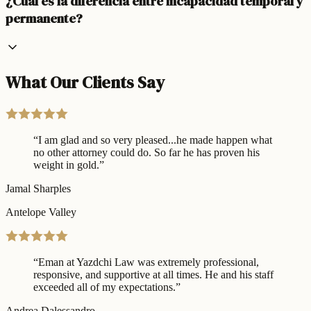
¿Cuál es la diferencia entre incapacidad temporal y
permanente?
What Our Clients Say
“
I am glad and so very pleased...he made happen what
no other attorney could do. So far he has proven his
weight in gold.
”
Jamal Sharples
Antelope Valley
“
Eman at Yazdchi Law was extremely professional,
responsive, and supportive at all times. He and his staff
exceeded all of my expectations.
”
Andrea Dalessandro