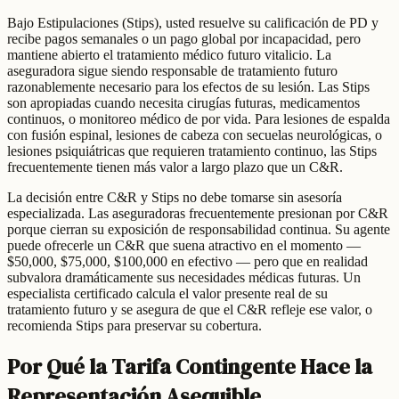
Bajo Estipulaciones (Stips), usted resuelve su calificación de PD y
recibe pagos semanales o un pago global por incapacidad, pero
mantiene abierto el tratamiento médico futuro vitalicio. La
aseguradora sigue siendo responsable de tratamiento futuro
razonablemente necesario para los efectos de su lesión. Las Stips
son apropiadas cuando necesita cirugías futuras, medicamentos
continuos, o monitoreo médico de por vida. Para lesiones de espalda
con fusión espinal, lesiones de cabeza con secuelas neurológicas, o
lesiones psiquiátricas que requieren tratamiento continuo, las Stips
frecuentemente tienen más valor a largo plazo que un C&R.
La decisión entre C&R y Stips no debe tomarse sin asesoría
especializada. Las aseguradoras frecuentemente presionan por C&R
porque cierran su exposición de responsabilidad continua. Su agente
puede ofrecerle un C&R que suena atractivo en el momento —
$50,000, $75,000, $100,000 en efectivo — pero que en realidad
subvalora dramáticamente sus necesidades médicas futuras. Un
especialista certificado calcula el valor presente real de su
tratamiento futuro y se asegura de que el C&R refleje ese valor, o
recomienda Stips para preservar su cobertura.
Por Qué la Tarifa Contingente Hace la
Representación Asequible