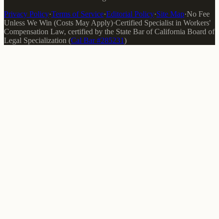
Privacy Policy
·
Terms of Service
·
Editorial Policy
·
Site Map
·
No Fee
Unless We Win (Costs May Apply)
·
Certified Specialist in Workers'
Compensation Law
, certified by the
State Bar of California Board of
Legal Specialization
(
Cal Bar #
285231
)