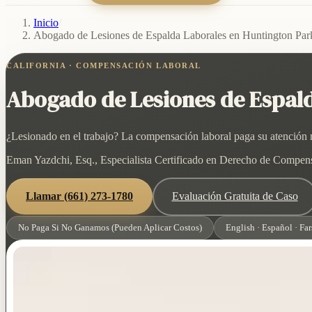
Inicio
/
Abogado de Lesiones de Espalda Laborales en Huntington Park
CALIFORNIA · COMPENSACIÓN LABORAL
Abogado de Lesiones de Espald
¿Lesionado en el trabajo? La compensación laboral paga su atención mé
Eman Yazdchi, Esq., Especialista Certificado en Derecho de Compensac
Llamar
(661) 273-1780
Evaluación Gratuita de Caso
No Paga Si No Ganamos (Pueden Aplicar Costos)
English · Español · Far