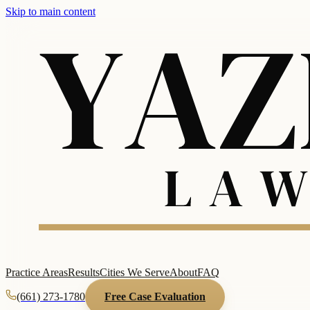
Skip to main content
Practice Areas
Results
Cities We Serve
About
FAQ
(661) 273-1780
Free Case Evaluation