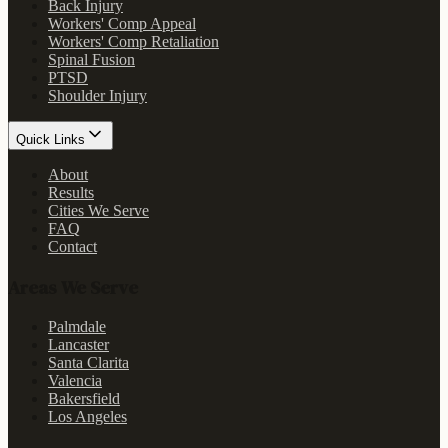
Back Injury
Workers' Comp Appeal
Workers' Comp Retaliation
Spinal Fusion
PTSD
Shoulder Injury
Quick Links
About
Results
Cities We Serve
FAQ
Contact
Areas We Serve
Palmdale
Lancaster
Santa Clarita
Valencia
Bakersfield
Los Angeles