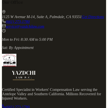
Our Office
1125 W Avenue M-14, Suite A, Palmdale, CA 93551
Get Directions
(661) 273-1780
service@yazdchilaw.com
Mon to Fri:
8:30 AM to 5:00 PM
Sat:
By Appointment
YAZDCHI
LAW P.C.
Certified Specialist in Workers' Compensation Law serving the
Antelope Valley and Southern California.
Millions Recovered for
Injured Workers
.
(661) 273-1780