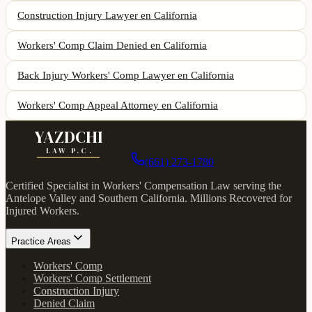
Construction Injury Lawyer
en California
Workers' Comp Claim Denied
en California
Back Injury Workers' Comp Lawyer
en California
Workers' Comp Appeal Attorney
en California
YAZDCHI
LAW P.C.
(661) 273-1780
Certified Specialist in Workers' Compensation Law serving the
Antelope Valley and Southern California.
Millions Recovered for
Injured Workers
.
Practice Areas
Workers' Comp
Workers' Comp Settlement
Construction Injury
Denied Claim