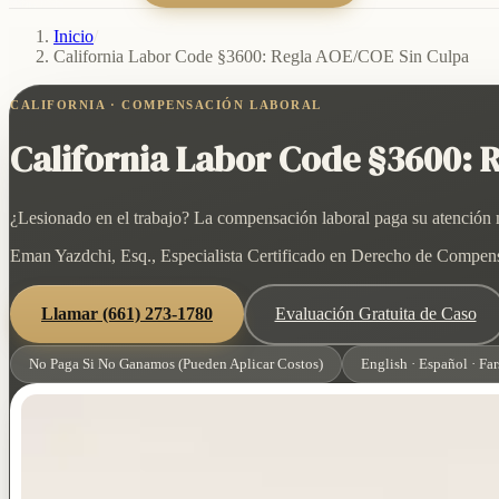
Inicio
/
California Labor Code §3600: Regla AOE/COE Sin Culpa
CALIFORNIA · COMPENSACIÓN LABORAL
California Labor Code §3600: 
¿Lesionado en el trabajo? La compensación laboral paga su atención mé
Eman Yazdchi, Esq., Especialista Certificado en Derecho de Compensac
Llamar
(661) 273-1780
Evaluación Gratuita de Caso
No Paga Si No Ganamos (Pueden Aplicar Costos)
English · Español · Far