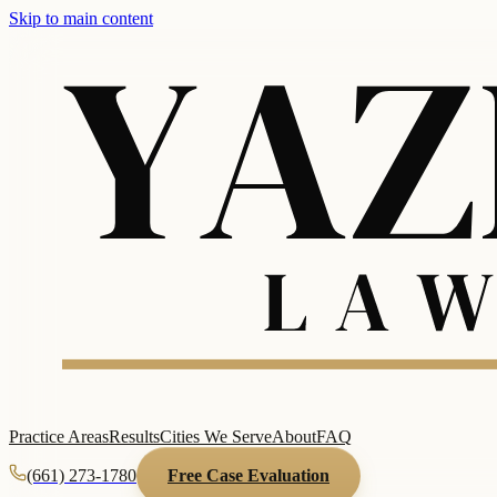
Skip to main content
Practice Areas
Results
Cities We Serve
About
FAQ
(661) 273-1780
Free Case Evaluation