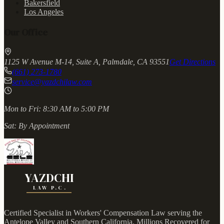
Bakersfield
Los Angeles
Our Office
1125 W Avenue M-14, Suite A, Palmdale, CA 93551
Get Directions
(661) 273-1780
service@yazdchilaw.com
Mon to Fri:
8:30 AM to 5:00 PM
Sat:
By Appointment
YAZDCHI
LAW P.C.
Certified Specialist in Workers' Compensation Law serving the
Antelope Valley and Southern California.
Millions Recovered for