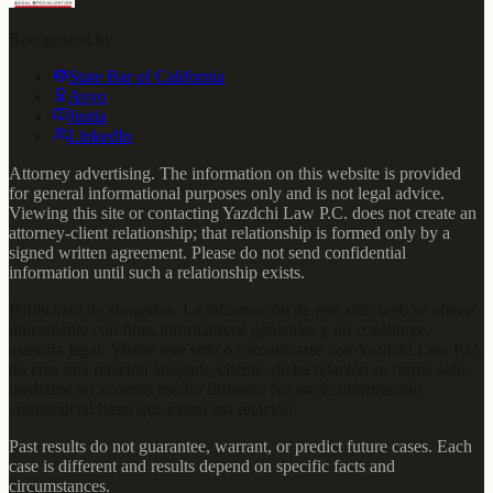
Recognized by
State Bar of California
Avvo
Justia
LinkedIn
Attorney advertising. The information on this website is provided
for general informational purposes only and is not legal advice.
Viewing this site or contacting Yazdchi Law P.C. does not create an
attorney-client relationship; that relationship is formed only by a
signed written agreement. Please do not send confidential
information until such a relationship exists.
Publicidad de abogados. La información de este sitio web se ofrece
únicamente con fines informativos generales y no constituye
asesoría legal. Visitar este sitio o comunicarse con Yazdchi Law P.C.
no crea una relación abogado-cliente; dicha relación se forma solo
mediante un acuerdo escrito firmado. No envíe información
confidencial hasta que exista esa relación.
Past results do not guarantee, warrant, or predict future cases. Each
case is different and results depend on specific facts and
circumstances.