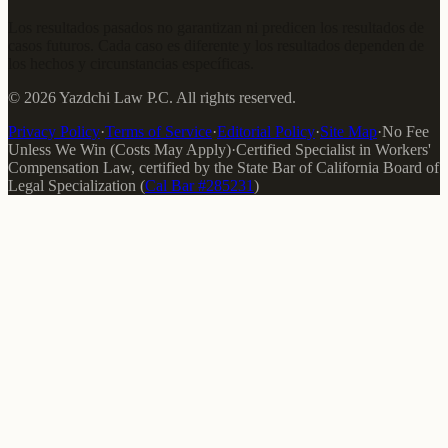
Los resultados pasados no garantizan ni predicen los resultados de
casos futuros. Cada caso es diferente y los resultados dependen de
los hechos y circunstancias específicas.
©
2026
Yazdchi Law P.C.
All rights reserved.
Privacy Policy
·
Terms of Service
·
Editorial Policy
·
Site Map
·
No Fee
Unless We Win (Costs May Apply)
·
Certified Specialist in Workers'
Compensation Law
, certified by the
State Bar of California Board of
Legal Specialization
(
Cal Bar #
285231
)