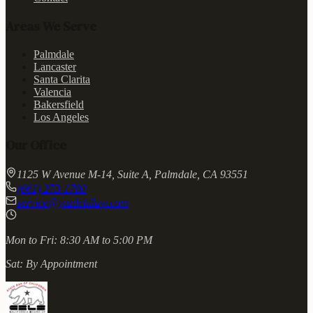
Areas We Serve
Palmdale
Lancaster
Santa Clarita
Valencia
Bakersfield
Los Angeles
Our Office
1125 W Avenue M-14, Suite A, Palmdale, CA 93551
(661) 273-1780
service@yazdchilaw.com
Mon to Fri:
8:30 AM to 5:00 PM
Sat:
By Appointment