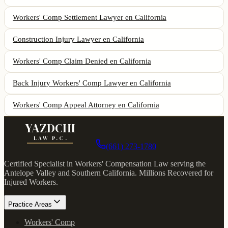
Workers' Comp Settlement Lawyer
en California
Construction Injury Lawyer
en California
Workers' Comp Claim Denied
en California
Back Injury Workers' Comp Lawyer
en California
Workers' Comp Appeal Attorney
en California
YAZDCHI
LAW P.C.
(661) 273-1780
Certified Specialist in Workers' Compensation Law serving the
Antelope Valley and Southern California.
Millions Recovered for
Injured Workers
.
Practice Areas
Workers' Comp